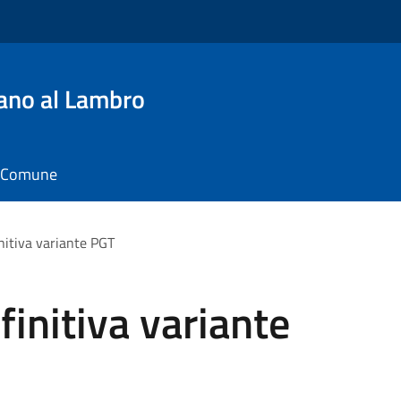
ano al Lambro
il Comune
nitiva variante PGT
initiva variante