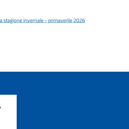
la stagione invernale - primaverile 2026
?