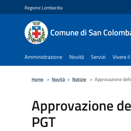
Salta al contenuto principale
Regione Lombardia
Comune di San Colomb
Amministrazione
Novità
Servizi
Vivere 
Home
>
Novità
>
Notizie
>
Approvazione defi
Approvazione def
PGT