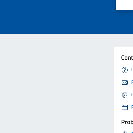
Cont
Prob