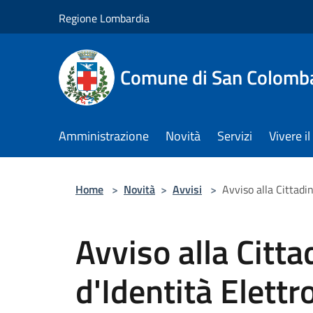
Salta al contenuto principale
Regione Lombardia
Comune di San Colomb
Amministrazione
Novità
Servizi
Vivere 
Home
>
Novità
>
Avvisi
>
Avviso alla Cittadi
Avviso alla Citta
d'Identità Elett