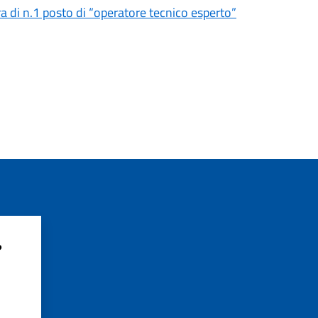
a di n.1 posto di “operatore tecnico esperto”
?