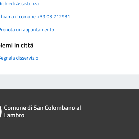
Richiedi Assistenza
Chiama il comune +39 03 712931
Prenota un appuntamento
lemi in città
Segnala disservizio
Comune di San Colombano al
Lambro