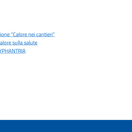
one “Calore nei cantieri”
calore sulla salute
’HYPHANTRIA