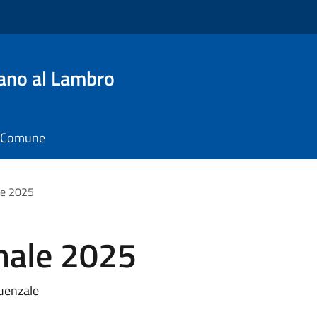
ano al Lambro
il Comune
le 2025
nale 2025
luenzale