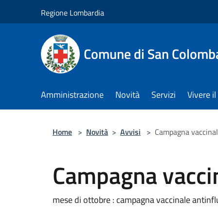
Salta al contenuto principale
Regione Lombardia
Comune di San Colomb
Amministrazione
Novità
Servizi
Vivere 
Home
>
Novità
>
Avvisi
>
Campagna vaccina
Campagna vacci
mese di ottobre : campagna vaccinale antinf