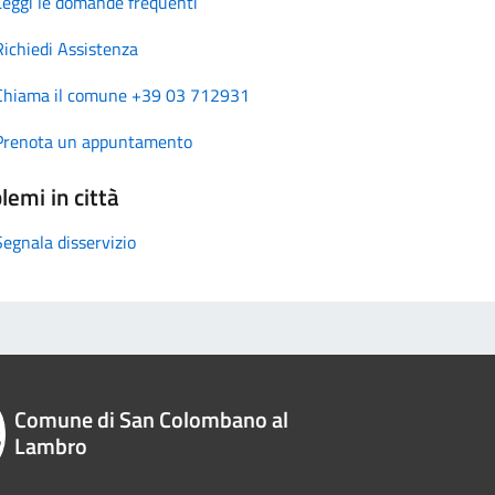
Leggi le domande frequenti
Richiedi Assistenza
Chiama il comune +39 03 712931
Prenota un appuntamento
lemi in città
Segnala disservizio
Comune di San Colombano al
Lambro