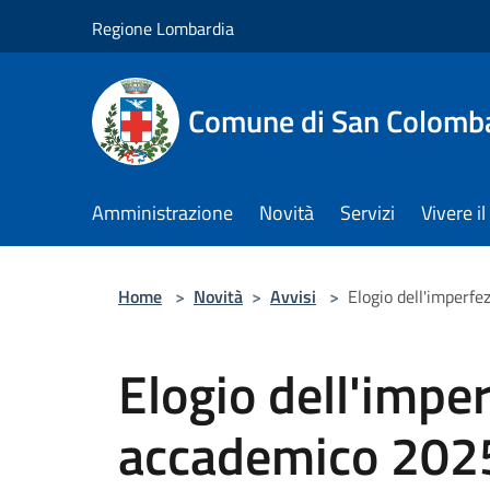
Salta al contenuto principale
Regione Lombardia
Comune di San Colomb
Amministrazione
Novità
Servizi
Vivere 
Home
>
Novità
>
Avvisi
>
Elogio dell'imperf
Elogio dell'impe
accademico 20