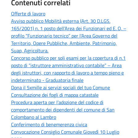
Contenuti correlati
Offerte di lavoro
Avviso pubblico Mobilità esterna (Art. 30 D.LGS.
165/2001) n. 1 posto dell’Area dei Funzionari ed E. Q. –
profilo “Funzionario tecnico” per l'Area Governo del
Territorio, Opere Pubbliche, Ambiente, Patrimonio,
Suap, Agricoltura.
Concorso pubblico per soli esami per la copertura di n.1
posto di “istruttore amministrativo contabile” – Area
degli istruttori, con rapporto di lavoro a tempo pieno e
indeterminato - Graduatoria finale
Dona il 5xmille ai servizi sociali del tuo Comune
Consultazione dei fogli di mappa catastale
Procedura aperta per l’adozione del codice di
comportamento dei dipendenti del comune di San
Colombano al Lambro
Conferimento di benemerenza civica
Convocazione Consiglio Comunale Giovedì 10 Luglio