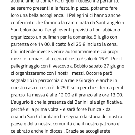
attendiamo la conferma di quelli tedeschi e pertanto,
se saremo presenti alla festa in piazza, potremo fare
loro una bella accoglienza. I Pellegrini ci hanno anche
confermato che faranno la camminata da Sant angelo a
San Colombano. Per gli eventi previsti a Lodi abbiamo
organizzato un pullman per la domenica 5 luglio con
partenza ore 14:00. Il costo è di 25 € incluso la cena.
Chi intende invece venire autonomamente coi propri
mezzi e fermarsi alla cena il costo è solo di 15 €. Per il
pellegrinaggio con il vescovo a Bobbio sabato 27 giugno
ci organizzeremo con i nostri mezzi. Occorre però
segnalarlo in parrocchia o a me e Giorgio e anche in
questo caso il costo è di 25 € solo per chi si ferma per il
pranzo, la messa è alle 12,00 e il pranzo alle ore 13,00.
L’augurio è che la presenza dei Banini sia significativa,
perché e’ la prima volta - e sarà forse l’unica - da
quando San Colombano ha segnato la storia del nostro
paese e della nostra comunità che il nostro patrono e’
celebrato anche in diocesi. Grazie se accoglierete